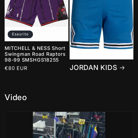
Esaurito
MITCHELL & NESS Short
Swingman Road Raptors
98-99 SMSHGS18255
JORDAN KIDS
Prezzo
€80 EUR
di
listino
Video