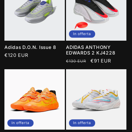
In offerta
Adidas D.O.N. Issue 8
ADIDAS ANTHONY
EDWARDS 2 KJ4228
Prezzo
€120 EUR
Prezzo
Prezzo
€91 EUR
€130 EUR
di
di
scontato
listino
listino
In offerta
In offerta