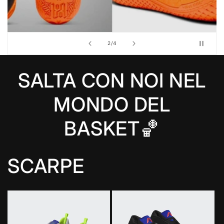
su
2
/
4
SALTA CON NOI NEL
MONDO DEL
BASKET🏀
SCARPE