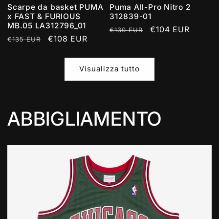
Scarpe da basket PUMA
Puma All-Pro Nitro 2
x FAST & FURIOUS
312839-01
MB.05 LA312796_01
Prezzo
Prezzo
€104 EUR
€130 EUR
Prezzo
Prezzo
€108 EUR
€135 EUR
di
scontato
di
scontato
listino
listino
Visualizza tutto
ABBIGLIAMENTO