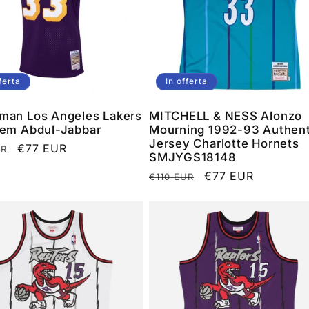
ferta
In offerta
man Los Angeles Lakers
MITCHELL & NESS Alonzo
eem Abdul-Jabbar
Mourning 1992-93 Authent
Jersey Charlotte Hornets
o
Prezzo
€77 EUR
UR
SMJYGS18148
scontato
Prezzo
Prezzo
€77 EUR
€110 EUR
di
scontato
listino