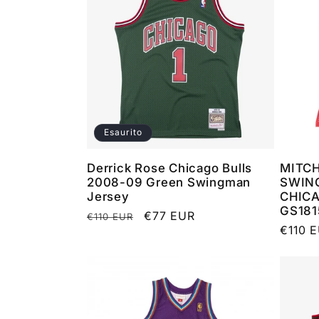
e
z
i
Esaurito
o
Derrick Rose Chicago Bulls
MITCH
2008-09 Green Swingman
SWIN
Jersey
CHICA
n
GS181
Prezzo
Prezzo
€77 EUR
€110 EUR
Prezz
€110 
di
scontato
di
listino
e
listino
: