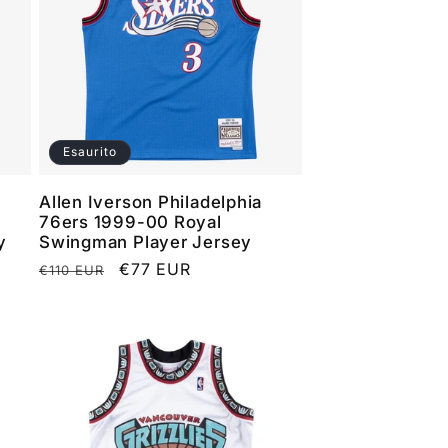
Esaurito
Allen Iverson Philadelphia
76ers 1999-00 Royal
y
Swingman Player Jersey
Prezzo
Prezzo
€77 EUR
€110 EUR
di
scontato
listino