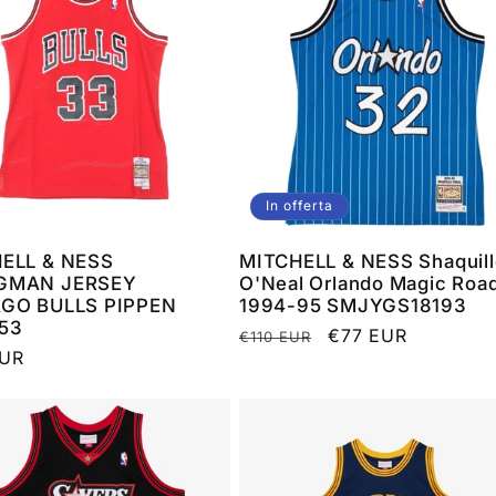
In offerta
ELL & NESS
MITCHELL & NESS Shaquill
GMAN JERSEY
O'Neal Orlando Magic Roa
GO BULLS PIPPEN
1994-95 SMJYGS18193
53
Prezzo
Prezzo
€77 EUR
€110 EUR
o
EUR
di
scontato
listino