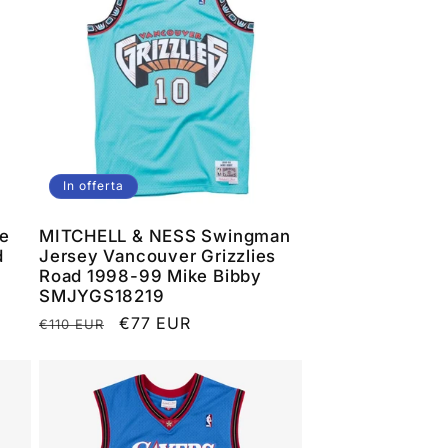
In offerta
e
MITCHELL & NESS Swingman
d
Jersey Vancouver Grizzlies
Road 1998-99 Mike Bibby
SMJYGS18219
Prezzo
Prezzo
€77 EUR
€110 EUR
di
scontato
listino