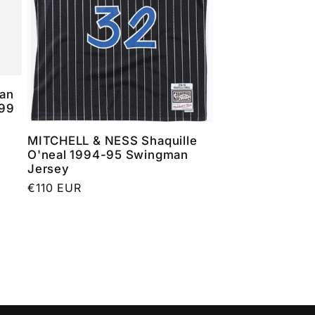
an
-99
MITCHELL & NESS Shaquille
O'neal 1994-95 Swingman
Jersey
Prezzo
€110 EUR
di
listino