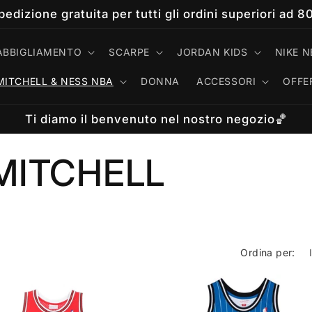
pedizione gratuita per tutti gli ordini superiori ad 8
ABBIGLIAMENTO
SCARPE
JORDAN KIDS
NIKE N
MITCHELL & NESS NBA
DONNA
ACCESSORI
OFFE
Ti diamo il benvenuto nel nostro negozio🏀
MITCHELL
Ordina per: