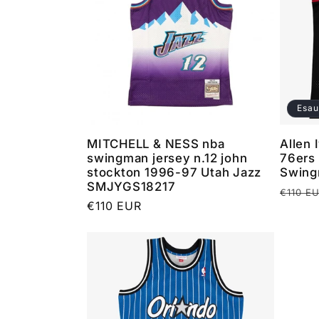
Esau
MITCHELL & NESS nba
Allen 
swingman jersey n.12 john
76ers
stockton 1996-97 Utah Jazz
Swing
SMJYGS18217
Prezz
€110 E
Prezzo
€110 EUR
di
di
listino
listino