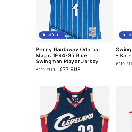
In offerta
In of
Penny Hardaway Orlando
Swing
Magic 1994-95 Blue
- Kar
Swingman Player Jersey
Prezz
€110 E
Prezzo
Prezzo
€77 EUR
€110 EUR
di
di
scontato
listino
listino