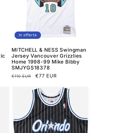
In offerta
MITCHELL & NESS Swingman
ic
Jersey Vancouver Grizzlies
Home 1998-99 Mike Bibby
SMJYGS18378
Prezzo
Prezzo
€77 EUR
€110 EUR
di
scontato
listino