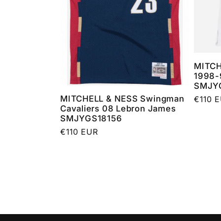
MITCH
1998-9
SMJY
MITCHELL & NESS Swingman
Prezz
€110 
Cavaliers 08 Lebron James
di
SMJYGS18156
listino
Prezzo
€110 EUR
di
listino