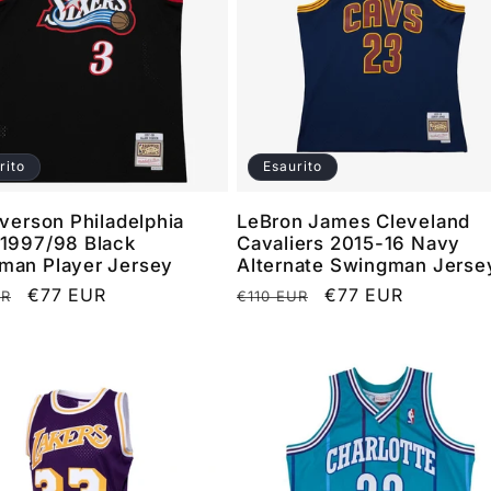
rito
Esaurito
Iverson Philadelphia
LeBron James Cleveland
 1997/98 Black
Cavaliers 2015-16 Navy
man Player Jersey
Alternate Swingman Jerse
o
Prezzo
€77 EUR
Prezzo
Prezzo
€77 EUR
UR
€110 EUR
scontato
di
scontato
listino