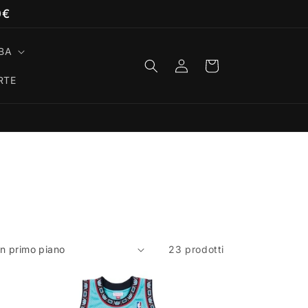
0€
BA
Accedi
Carrello
RTE
23 prodotti