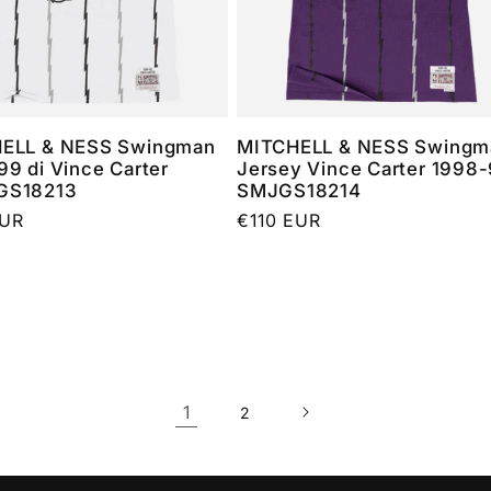
ELL & NESS Swingman
MITCHELL & NESS Swingm
9 di Vince Carter
Jersey Vince Carter 1998
GS18213
SMJGS18214
o
EUR
Prezzo
€110 EUR
di
listino
1
2