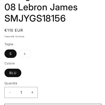
08 Lebron James
SMJYGS18156
Prezzo
€110 EUR
di
Imposte incluse.
listino
Taglia
Variante
S
L
esaurita
o
non
Colore
disponibile
BLU
Quantità
Quantità
Diminuisci
Aumenta
quantità
quantità
per
per