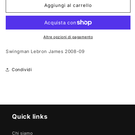
MITCHELL
MITCHELL
Aggiungi al carrello
&amp;
&amp;
NESS
NESS
Swingman
Swingman
Cavaliers
Cavaliers
08
08
Altre opzioni di pagamento
Lebron
Lebron
James
James
Swingman Lebron James 2008-09
SMJYGS18156
SMJYGS18156
Condividi
Quick links
Chi siamo