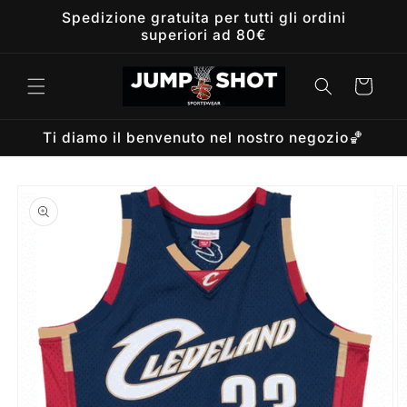
Vai
Spedizione gratuita per tutti gli ordini
direttamente
superiori ad 80€
ai contenuti
Carrello
Ti diamo il benvenuto nel nostro negozio🏀
Passa alle
informazioni
sul prodotto