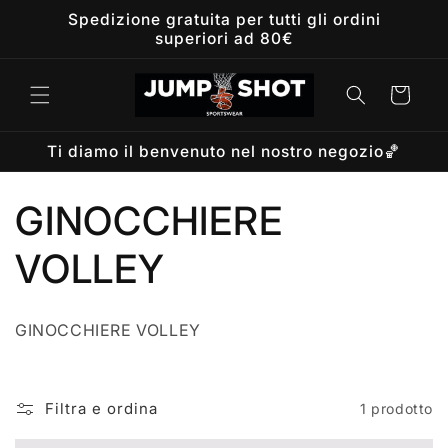
Vai
Spedizione gratuita per tutti gli ordini
direttamente
superiori ad 80€
ai contenuti
Carrello
Ti diamo il benvenuto nel nostro negozio🏀
C
GINOCCHIERE
o
VOLLEY
l
GINOCCHIERE VOLLEY
l
e
Filtra e ordina
1 prodotto