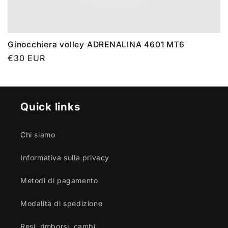
Ginocchiera volley ADRENALINA 4601 MT6
Prezzo
€30 EUR
di
listino
Quick links
Chi siamo
Informativa sulla privacy
Metodi di pagamento
Modalità di spedizione
Resi, rimborsi, cambi