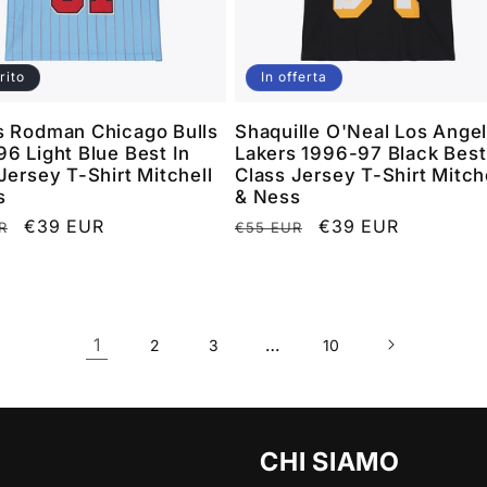
rito
In offerta
s Rodman Chicago Bulls
Shaquille O'Neal Los Ange
6 Light Blue Best In
Lakers 1996-97 Black Best
Jersey T-Shirt Mitchell
Class Jersey T-Shirt Mitch
s
& Ness
o
Prezzo
€39 EUR
Prezzo
Prezzo
€39 EUR
R
€55 EUR
scontato
di
scontato
listino
1
…
2
3
10
CHI SIAMO