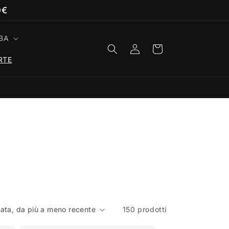
0€
BA
Accedi
Carrello
RTE
150 prodotti