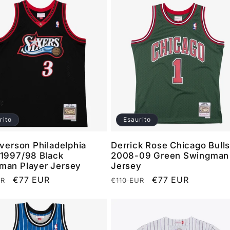
rito
Esaurito
Iverson Philadelphia
Derrick Rose Chicago Bull
 1997/98 Black
2008-09 Green Swingman
man Player Jersey
Jersey
o
Prezzo
€77 EUR
Prezzo
Prezzo
€77 EUR
UR
€110 EUR
scontato
di
scontato
listino