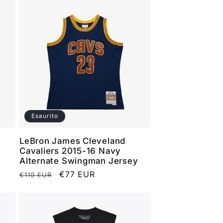
Esaurito
s
LeBron James Cleveland
Cavaliers 2015-16 Navy
Alternate Swingman Jersey
Prezzo
Prezzo
€77 EUR
€110 EUR
di
scontato
listino