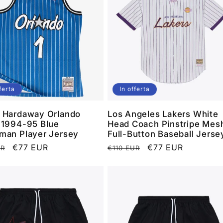
ferta
In offerta
 Hardaway Orlando
Los Angeles Lakers White
 1994-95 Blue
Head Coach Pinstripe Mes
man Player Jersey
Full-Button Baseball Jerse
o
Prezzo
€77 EUR
Prezzo
Prezzo
€77 EUR
UR
€110 EUR
scontato
di
scontato
listino