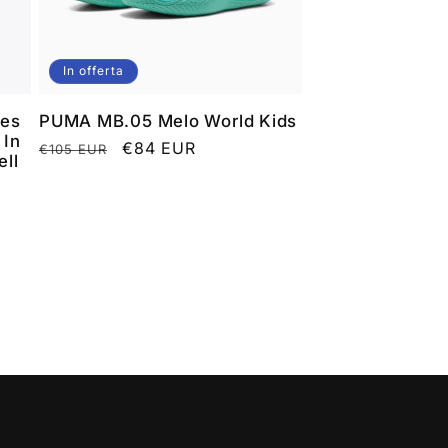
In offerta
les
PUMA MB.05 Melo World Kids
 In
Prezzo
Prezzo
€84 EUR
€105 EUR
ell
di
scontato
listino