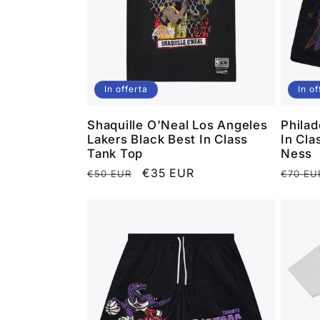
In offerta
In of
Shaquille O'Neal Los Angeles
Philad
Lakers Black Best In Class
In Cla
Tank Top
Ness
Prezzo
Prezzo
€35 EUR
Prezz
€50 EUR
€70 EU
di
scontato
di
listino
listino