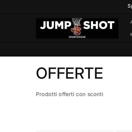
Vai
S
direttamente
ai contenuti
C
OFFERTE
o
Prodotti offerti con sconti
l
l