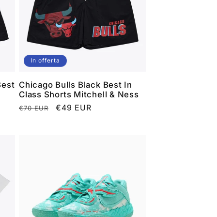
In offerta
Best
Chicago Bulls Black Best In
Class Shorts Mitchell & Ness
Prezzo
Prezzo
€49 EUR
€70 EUR
di
scontato
listino