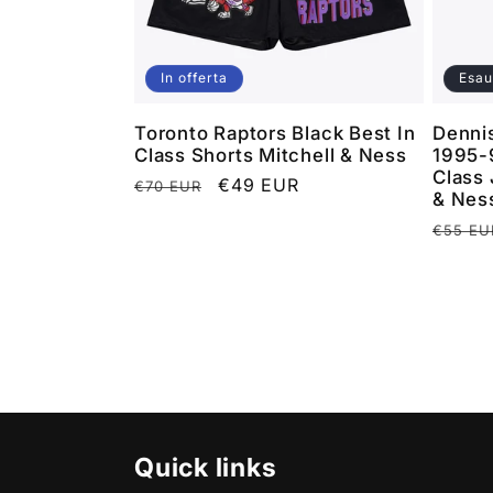
In offerta
Esau
Toronto Raptors Black Best In
Denni
Class Shorts Mitchell & Ness
1995-9
Class 
Prezzo
Prezzo
€49 EUR
€70 EUR
& Nes
di
scontato
Prezz
€55 EU
listino
di
listino
Quick links