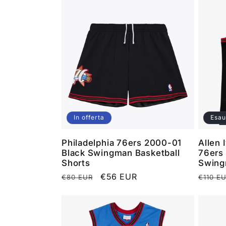
e
z
i
o
In offerta
Esau
Philadelphia 76ers 2000-01
Allen 
n
Black Swingman Basketball
76ers
Shorts
Swing
Prezzo
Prezzo
€56 EUR
Prezz
€80 EUR
€110 E
e
di
scontato
di
listino
listino
: