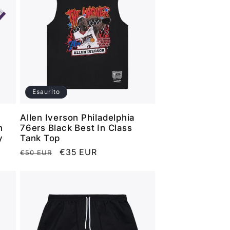
Esaurito
Allen Iverson Philadelphia
h
76ers Black Best In Class
y
Tank Top
Prezzo
Prezzo
€35 EUR
€50 EUR
di
scontato
listino