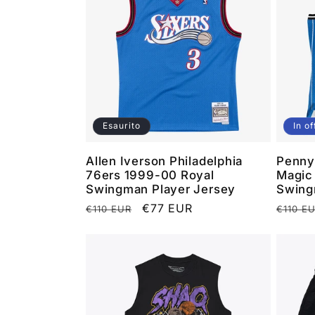
Esaurito
In of
Allen Iverson Philadelphia
Penny
76ers 1999-00 Royal
Magic
Swingman Player Jersey
Swing
Prezzo
Prezzo
€77 EUR
Prezz
€110 EUR
€110 E
di
scontato
di
listino
listino