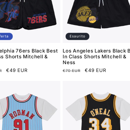
ferta
Esaurito
elphia 76ers Black Best
Los Angeles Lakers Black 
ss Shorts Mitchell &
In Class Shorts Mitchell &
Ness
o
Prezzo
€49 EUR
Prezzo
Prezzo
€49 EUR
R
€70 EUR
scontato
di
scontato
listino