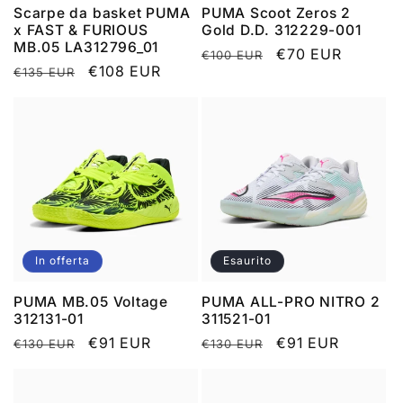
Scarpe da basket PUMA
PUMA Scoot Zeros 2
x FAST & FURIOUS
Gold D.D. 312229-001
MB.05 LA312796_01
Prezzo
Prezzo
€70 EUR
€100 EUR
Prezzo
Prezzo
€108 EUR
€135 EUR
di
scontato
di
scontato
listino
listino
In offerta
Esaurito
PUMA MB.05 Voltage
PUMA ALL-PRO NITRO 2
312131-01
311521-01
Prezzo
Prezzo
€91 EUR
Prezzo
Prezzo
€91 EUR
€130 EUR
€130 EUR
di
scontato
di
scontato
listino
listino