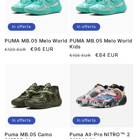
z
i
In offerta
In offerta
o
PUMA MB.05 Melo World
PUMA MB.05 Melo World
n
Kids
Prezzo
Prezzo
€96 EUR
€120 EUR
Prezzo
Prezzo
€84 EUR
€105 EUR
di
scontato
e
di
scontato
listino
listino
:
In offerta
In offerta
Puma MB.05 Camo
Puma All-Pro NITRO™ 2