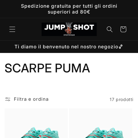
Vai
Spedizione gratuita per tutti gli ordini
direttamente
superiori ad 80€
ai contenuti
Carrello
Ti diamo il benvenuto nel nostro negozio🏀
C
SCARPE PUMA
o
l
Filtra e ordina
17 prodotti
l
e