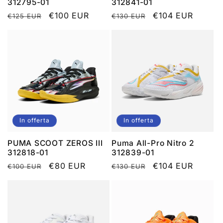
312795-01
312841-01
Prezzo
Prezzo
€100 EUR
Prezzo
Prezzo
€104 EUR
€125 EUR
€130 EUR
di
scontato
di
scontato
listino
listino
In offerta
In offerta
PUMA SCOOT ZEROS III
Puma All-Pro Nitro 2
312818-01
312839-01
Prezzo
Prezzo
€80 EUR
Prezzo
Prezzo
€104 EUR
€100 EUR
€130 EUR
di
scontato
di
scontato
listino
listino