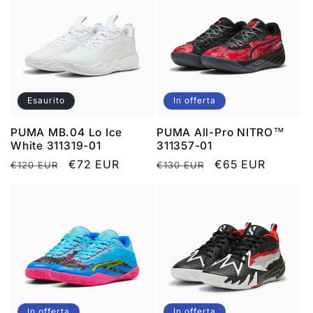
Esaurito
In offerta
PUMA MB.04 Lo Ice
PUMA All-Pro NITRO™
White 311319-01
311357-01
Prezzo
Prezzo
€72 EUR
Prezzo
Prezzo
€65 EUR
€120 EUR
€130 EUR
di
scontato
di
scontato
listino
listino
In offerta
In offerta