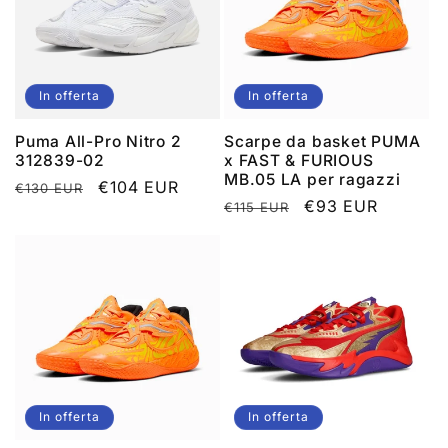
In offerta
In offerta
Puma All-Pro Nitro 2
Scarpe da basket PUMA
312839-02
x FAST & FURIOUS
MB.05 LA per ragazzi
Prezzo
Prezzo
€104 EUR
€130 EUR
Prezzo
Prezzo
€93 EUR
€115 EUR
di
scontato
di
scontato
listino
listino
In offerta
In offerta