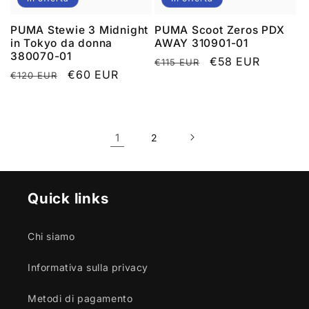
PUMA Stewie 3 Midnight
PUMA Scoot Zeros PDX
in Tokyo da donna
AWAY 310901-01
380070-01
Prezzo
Prezzo
€58 EUR
€115 EUR
Prezzo
Prezzo
€60 EUR
€120 EUR
di
scontato
di
scontato
listino
listino
1
2
Quick links
Chi siamo
Informativa sulla privacy
Metodi di pagamento