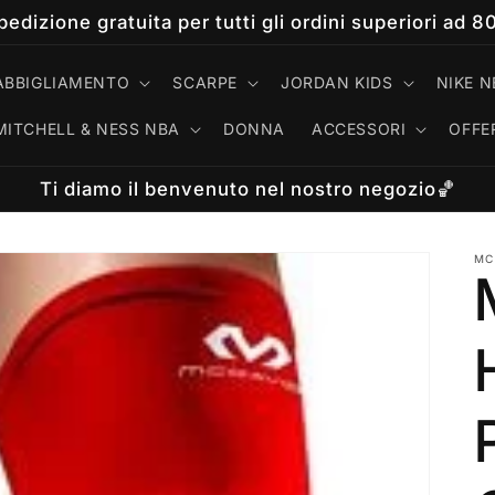
pedizione gratuita per tutti gli ordini superiori ad 8
ABBIGLIAMENTO
SCARPE
JORDAN KIDS
NIKE N
MITCHELL & NESS NBA
DONNA
ACCESSORI
OFFE
Ti diamo il benvenuto nel nostro negozio🏀
MC