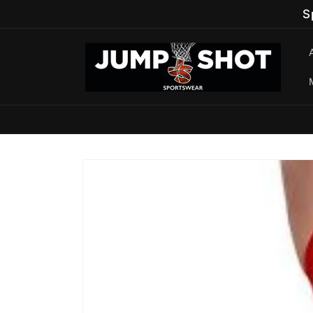
Vai
S
direttamente
ai contenuti
Passa alle
informazioni
sul prodotto