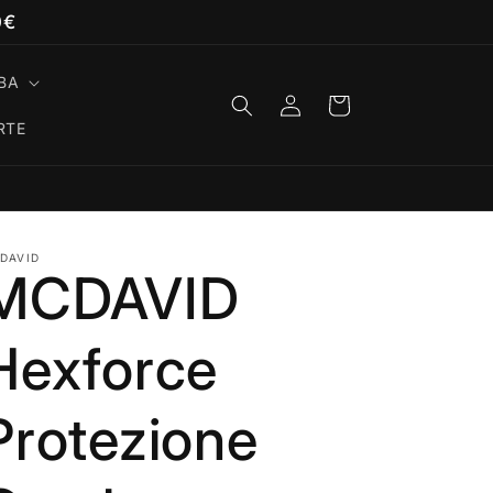
0€
BA
Accedi
Carrello
RTE
DAVID
MCDAVID
Hexforce
Protezione