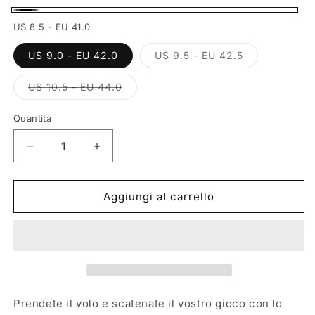
Nero
US 8.5 - EU 41.0
Variante
US 9.0 - EU 42.0
US 9.5 - EU 42.5
esaurita
o
non
Variante
US 10.5 - EU 44.0
disponibile
esaurita
o
non
Quantità
Quantità
disponibile
Diminuisci
Aumenta
quantità
quantità
per
per
PUMA
PUMA
Aggiungi al carrello
Scoot
Scoot
Zeros
Zeros
PDX
PDX
AWAY
AWAY
310901-
310901-
01
01
Prendete il volo e scatenate il vostro gioco con lo