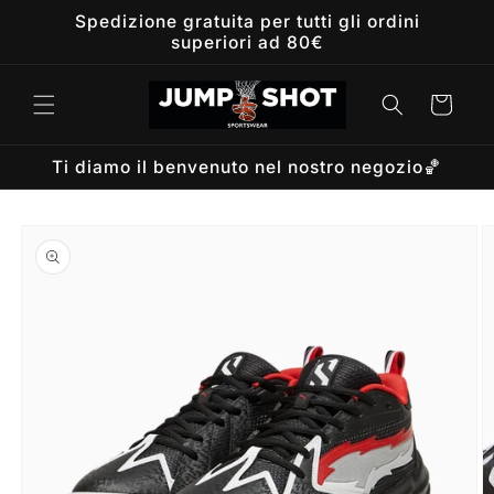
Vai
Spedizione gratuita per tutti gli ordini
direttamente
superiori ad 80€
ai contenuti
Carrello
Ti diamo il benvenuto nel nostro negozio🏀
Passa alle
informazioni
sul prodotto