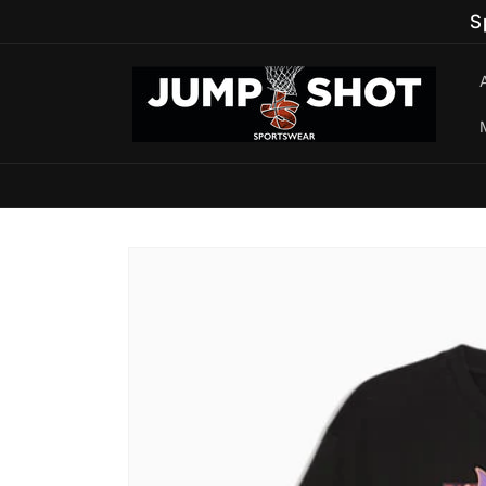
Vai
S
direttamente
ai contenuti
Passa alle
informazioni
sul prodotto