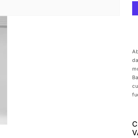
Ab
da
mo
Ba
cu
fu
C
V