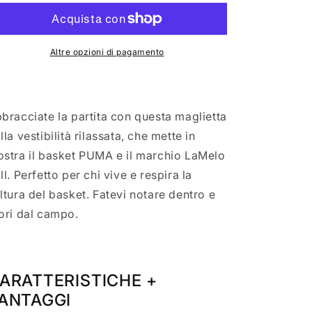
shirt
shirt
da
da
basket
basket
Melo
Melo
Altre opzioni di pagamento
Phoenix
Phoenix
630685-
630685-
01
01
bracciate la partita con questa maglietta
lla vestibilità rilassata, che mette in
stra il basket PUMA e il marchio LaMelo
ll. Perfetto per chi vive e respira la
ltura del basket. Fatevi notare dentro e
ori dal campo.
ARATTERISTICHE +
ANTAGGI