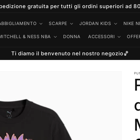
pedizione gratuita per tutti gli ordini superiori ad 8
ABBIGLIAMENTO
SCARPE
JORDAN KIDS
NIKE N
MITCHELL & NESS NBA
DONNA
ACCESSORI
OFFE
Ti diamo il benvenuto nel nostro negozio🏀
PU