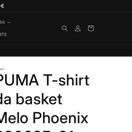
0€
BA
Accedi
Carrello
RTE
MA
PUMA T-shirt
da basket
Melo Phoenix