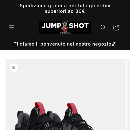
Vai
Spedizione gratuita per tutti gli ordini
direttamente
superiori ad 80€
ai contenuti
Carrello
Ti diamo il benvenuto nel nostro negozio🏀
Passa alle
informazioni
sul prodotto