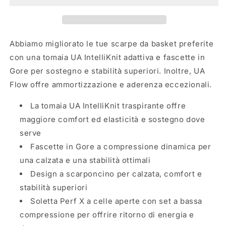
X
X
3
3
3026630-
3026630-
102
102
Abbiamo migliorato le tue scarpe da basket preferite
con una tomaia UA IntelliKnit adattiva e fascette in
Gore per sostegno e stabilità superiori. Inoltre, UA
Flow offre ammortizzazione e aderenza eccezionali.
La tomaia UA IntelliKnit traspirante offre
maggiore comfort ed elasticità e sostegno dove
serve
Fascette in Gore a compressione dinamica per
una calzata e una stabilità ottimali
Design a scarponcino per calzata, comfort e
stabilità superiori
Soletta Perf X a celle aperte con set a bassa
compressione per offrire ritorno di energia e