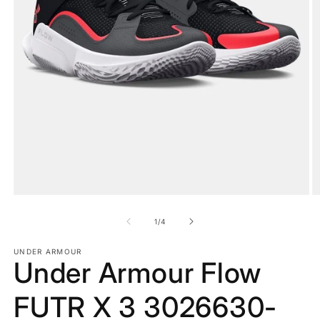
Apri
A
contenuti
c
multimediali
m
su
1
/
4
1
2
in
in
finestra
UNDER ARMOUR
fi
Under Armour Flow
modale
m
FUTR X 3 3026630-